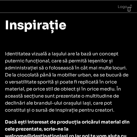
Logo
Inspirație
Identitatea vizuală a Iașului are la bază un concept
puternic funcțional, care să permită ieșenilor și
administrației să o folosească în cât mai multe locuri.
De la ciocolată până la mobilier urban, ea se bucură de
o versatilitate sporită și poate fi replicată în orice
material, pe orice stil de obiect și în orice mediu. În
această secțiune sunt prezentate o multitudine de
declinări ale brandul-ului orașului Iași, care pot
constitui și o sursă de inspirație pentru creatori.
Dacă ești interesat de producția oricărui material din
cele prezentate, scrie-ne la
welcome@destinationiasi.ro
iar noi te vom ajuta cu